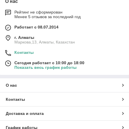
О нас
различного типа и протяжённости.
2. Кабель Cable UTP-5 cat VISION 24awg 305m «Бухта» -
Рейтинг не сформирован
такие расходные материалы применяются для создания
Менее 5 отзывов за последний год
разветвлённых сетей исключительно внутри помещений.
Работает с 08.07.2014
Купить кабель на максимально выгодных
условиях
г. Алматы
Маркова,13, Алматы, Казахстан
Если вам нужны надёжные и практичные расходные
материалы для прокладки кабельных систем, обращайтесь к
Контакты
нам. У нас всегда можно купить кабель, цена которого
соответствует финансовым возможностям всех заказчиков.
Сегодня работает с 10:00 до 18:00
Показать весь график работы
О нас
Контакты
Доставка и оплата
График работы