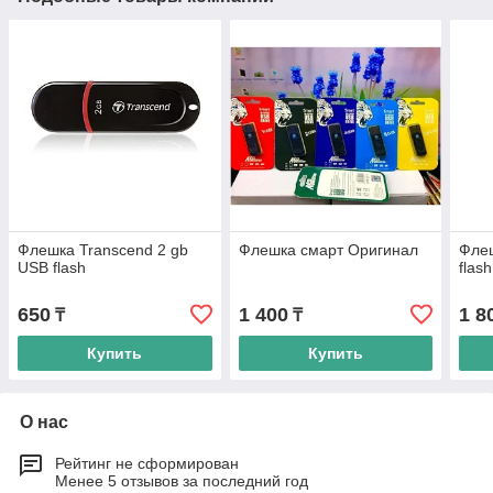
Флешка Transcend 2 gb
Флешка смарт Оригинал
Фле
USB flash
flas
650
1 400
1 8
₸
₸
Купить
Купить
О нас
Рейтинг не сформирован
Менее 5 отзывов за последний год